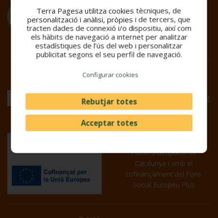
La Venda de Proximitat està regulada i permet
Terra Pagesa utilitza cookies tècniques, de
identificar els pagesos catalans que venen ells
personalització i anàlisi, pròpies i de tercers, que
mateixos els seus productes al públic, segons el
tracten dades de connexió i/o dispositiu, així com
Decret 24/2013
els hàbits de navegació a internet per analitzar
estadístiques de l’ús del web i personalitzar
publicitat segons el seu perfil de navegació.
Configurar cookies
Entitat adherida a l’Acord
sobre el Codi de Bones
Pràctiques Comercials al llarg
Rebutjar totes
de la Cadena Alimentària a
Catalunya (CBPC)
Acceptar totes
Subvencionat pel Servei
Públic d'Ocupació de
Catalunya i amb el
cofinançament del Fons
Social Europeu Plus